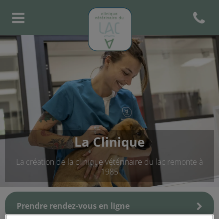
Open con
Page d'accueil de Clinique Vété
La Clinique
La création de la clinique vétérinaire du lac remonte à
1985
Prendre rendez-vous en ligne