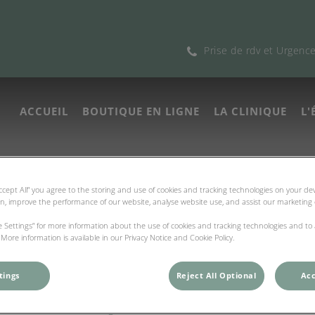
Prise de rdv et Urgenc
ACCUEIL
BOUTIQUE EN LIGNE
LA CLINIQUE
L'
re du LAC
Accept All” you agree to the storing and use of cookies and tracking technologies on your d
on, improve the performance of our website, analyse website use, and assist our marketing e
ie Settings” for more information about the use of cookies and tracking technologies and to
More information is available in our Privacy Notice and Cookie Policy.
tings
Reject All Optional
Acc
Dr Delphine Chaurin