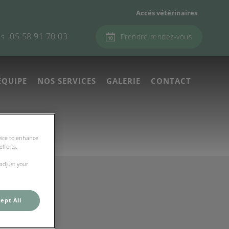
Accés vétérinaires
05 58 91 70 03
es
Prendre rendez-vous
ÉQUIPE
NOS SERVICES
GALERIE
CONTACT
evice to enhance
fforts.
 adjust your
ept All