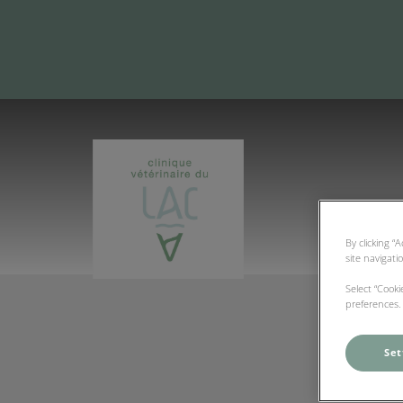
Page d'accueil de Clinique Vétérinai
By clicking “
site navigati
Select “Cook
preferences. 
Set