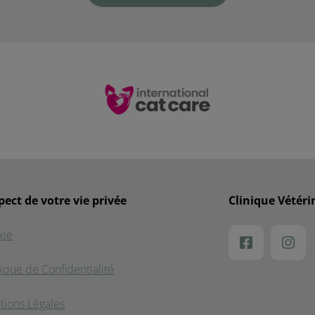
pect de votre vie privée
Clinique Vétéri
kie
tique de Confidentialité
tions Légales