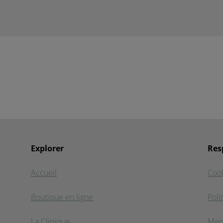
Explorer
Res
Accueil
Coo
Boutique en ligne
Poli
La Clinique
Men