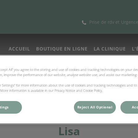
Prise de rdv et Urgenc
ACCUEIL
BOUTIQUE EN LIGNE
LA CLINIQUE
L'
Accept All” you agree to the storing and use of cookies and tracking technologies on your d
re du LAC
on, improve the performance of our website, analyse website use, and assist our marketing e
ie Settings” for more information about the use of cookies and tracking technologies and to
More information is available in our Privacy Notice and Cookie Policy.
tings
Reject All Optional
Acc
Lisa