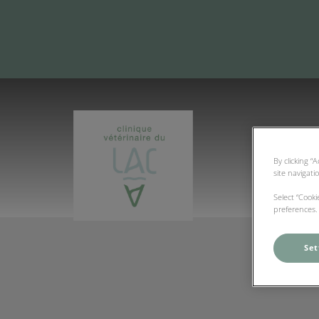
By clicking “
Page d'accueil de Clinique Vétérinai
site navigati
Select “Cook
preferences. 
Set