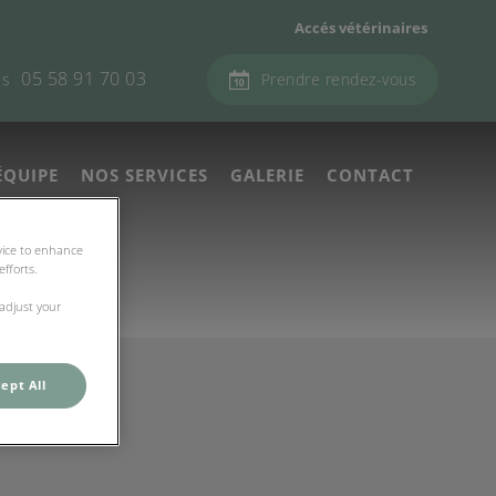
Accés vétérinaires
05 58 91 70 03
es
Prendre rendez-vous
ÉQUIPE
NOS SERVICES
GALERIE
CONTACT
evice to enhance
fforts.
 adjust your
ept All