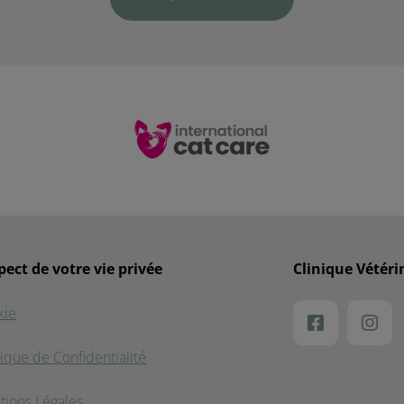
pect de votre vie privée
Clinique Vétéri
kie
tique de Confidentialité
tions Légales