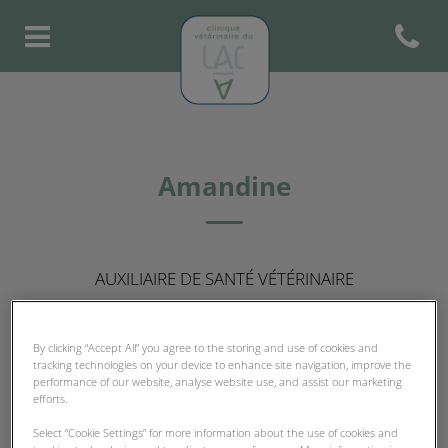
Open con
Page d'accueil de Clinique Vété
Amandine
AUXILIAIRE DE SANTÉ VÉTÉRINAIRE
By clicking “Accept All” you agree to the storing and use of cookies and
tracking technologies on your device to enhance site navigation, improve the
performance of our website, analyse website use, and assist our marketing
efforts.
Select “Cookie Settings” for more information about the use of cookies and