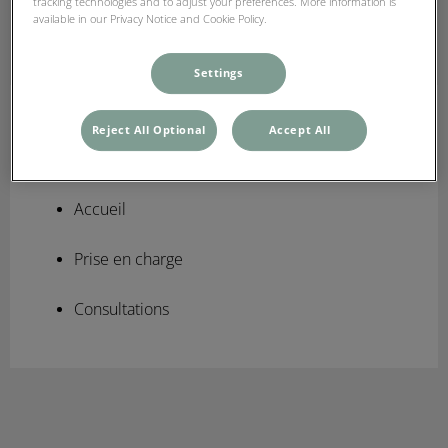
tracking technologies and to adjust your preferences. More information is
available in our Privacy Notice and Cookie Policy.
Settings
Amandine
Auxiliaire de santé vétérinaire
Reject All Optional
Accept All
Diplôme d'état
Accueil
Prise en charge
Consultations