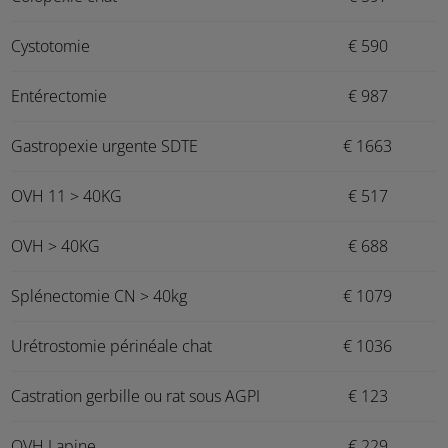
Cystotomie
€ 590
Entérectomie
€ 987
Gastropexie urgente SDTE
€ 1663
OVH 11 > 40KG
€ 517
OVH > 40KG
€ 688
Splénectomie CN > 40kg
€ 1079
Urétrostomie périnéale chat
€ 1036
Castration gerbille ou rat sous AGPI
€ 123
OVH Lapine
€ 229